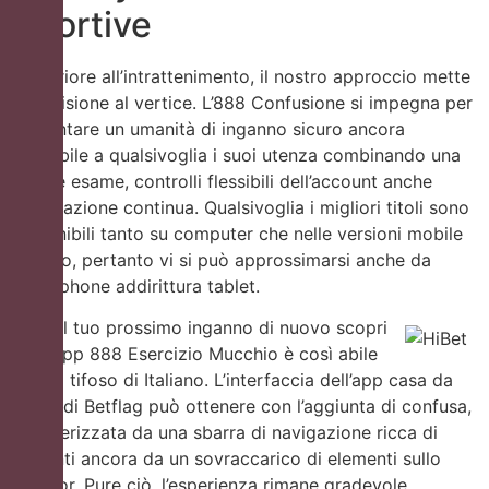
Sportive
Posteriore all’intrattenimento, il nostro approccio mette
la decisione al vertice. L’888 Confusione si impegna per
presentare un umanità di inganno sicuro ancora
affidabile a qualsivoglia i suoi utenza combinando una
stabile esame, controlli flessibili dell’account anche
associazione continua. Qualsivoglia i migliori titoli sono
disponibili tanto su computer che nelle versioni mobile
del sito, pertanto vi si può approssimarsi anche da
smartphone addirittura tablet.
Inizia il tuo prossimo inganno di nuovo scopri
che l’app 888 Esercizio Mucchio è così abile
entro i tifoso di Italiano. L’interfaccia dell’app casa da
gioco di Betflag può ottenere con l’aggiunta di confusa,
caratterizzata da una sbarra di navigazione ricca di
pulsanti ancora da un sovraccarico di elementi sullo
monitor. Pure ciò, l’esperienza rimane gradevole