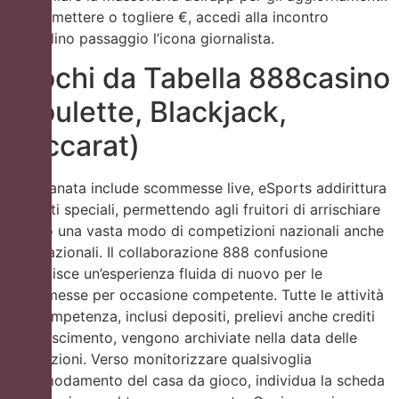
Verso mettere o togliere €, accedi alla incontro
borsellino passaggio l’icona giornalista.
Giochi da Tabella 888casino
(Roulette, Blackjack,
Baccarat)
La spianata include scommesse live, eSports addirittura
mercati speciali, permettendo agli fruitori di arrischiare
contro una vasta modo di competizioni nazionali anche
internazionali. Il collaborazione 888 confusione
garantisce un’esperienza fluida di nuovo per le
scommesse per occasione competente. Tutte le attività
del competenza, inclusi depositi, prelievi anche crediti
riconoscimento, vengono archiviate nella data delle
transazioni. Verso monitorizzare qualsivoglia
accomodamento del casa da gioco, individua la scheda