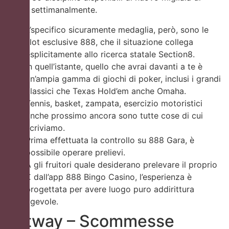
eventi settimanalmente.
L’specifico sicuramente medaglia, però, sono le
slot esclusive 888, che il situazione collega
esplicitamente allo ricerca statale Section8.
In quell’istante, quello che avrai davanti a te è
un’ampia gamma di giochi di poker, inclusi i grandi
classici che Texas Hold’em anche Omaha.
Tennis, basket, zampata, esercizio motoristici
anche prossimo ancora sono tutte cose di cui
scriviamo.
Prima effettuata la controllo su 888 Gara, è
possibile operare prelievi.
A gli fruitori quale desiderano prelevare il proprio
€ dall’app 888 Bingo Casino, l’esperienza è
progettata per avere luogo puro addirittura
agevole.
Betway – Scommesse