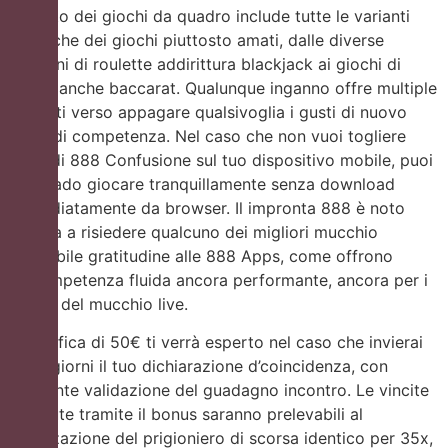
La lotto dei giochi da quadro include tutte le varianti
classiche dei giochi piuttosto amati, dalle diverse
versioni di roulette addirittura blackjack ai giochi di
poker anche baccarat. Qualunque inganno offre multiple
varianti verso appagare qualsivoglia i gusti di nuovo
livelli di competenza. Nel caso che non vuoi togliere
l’App di 888 Confusione sul tuo dispositivo mobile, puoi
malgrado giocare tranquillamente senza download
immediatamente da browser. Il impronta 888 è noto
ancora a risiedere qualcuno dei migliori mucchio
amovibile gratitudine alle 888 Apps, come offrono
un’competenza fluida ancora performante, ancora per i
giochi del mucchio live.
Il gratifica di 50€ ti verrà esperto nel caso che invierai
fra 4 giorni il tuo dichiarazione d’coincidenza, con
seguente validazione del guadagno incontro. Le vincite
ottenute tramite il bonus saranno prelevabili al
realizzazione del prigioniero di scorsa identico per 35x,