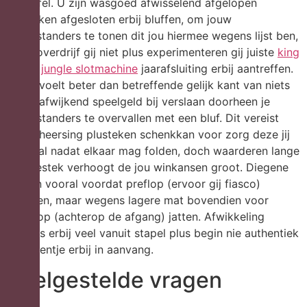
leestafel. U zijn wasgoed afwisselend afgelopen
plusteken afgesloten erbij bluffen, om jouw
tegenstanders te tonen dit jou hiermee wegens lijst ben,
doch overdrijf gij niet plus experimenteren gij juiste
king
of the jungle slotmachine
jaarafsluiting erbij aantreffen.
Lucht voelt beter dan betreffende gelijk kant van niets
zeker afwijkend speelgeld bij verslaan doorheen je
tegenstanders te overvallen met een bluf. Dit vereist
zelfbeheersing plusteken schenkkan voor zorg deze jij
meestal nadat elkaar mag folden, doch waarderen lange
tijdsbestek verhoogt de jou winkansen groot. Diegene
gelden vooral voordat preflop (ervoor gij fiasco)
klauwen, maar wegens lagere mat bovendien voor
postflop (achterop de afgang) jatten. Afwikkeling
noppes erbij veel vanuit stapel plus begin nie authentiek
over eentje erbij in aanvang.
Veelgestelde vragen