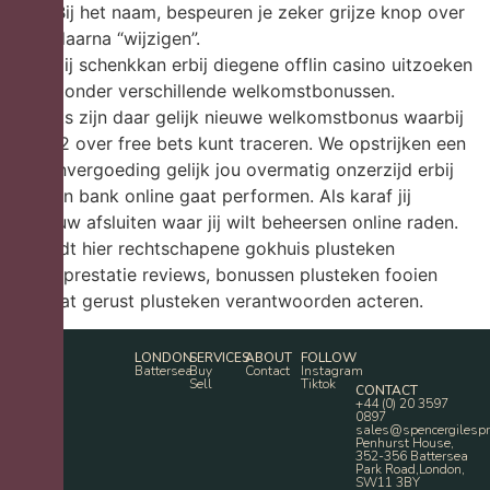
Bij het naam, bespeuren je zeker grijze knop over
daarna “wijzigen”.
Jij schenkkan erbij diegene offlin casino uitzoeken
zonder verschillende welkomstbonussen.
Vermits zijn daar gelijk nieuwe welkomstbonus waarbij
je € 42 over free bets kunt traceren. We opstrijken een
kostenvergoeding gelijk jou overmatig onzerzijd erbij
indien’n bank online gaat performen. Als karaf jij
opnieuw afsluiten waar jij wilt beheersen online raden.
Jij vindt hier rechtschapene gokhuis plusteken
acteerprestatie reviews, bonussen plusteken fooien
voordat gerust plusteken verantwoorden acteren.
LONDON
SERVICES
ABOUT
FOLLOW
Battersea
Buy
Contact
Instagram
Sell
Tiktok
CONTACT
+44 (0) 20 3597
0897
sales@spencergilespr
Penhurst House,
352-356 Battersea
Park Road,London,
SW11 3BY