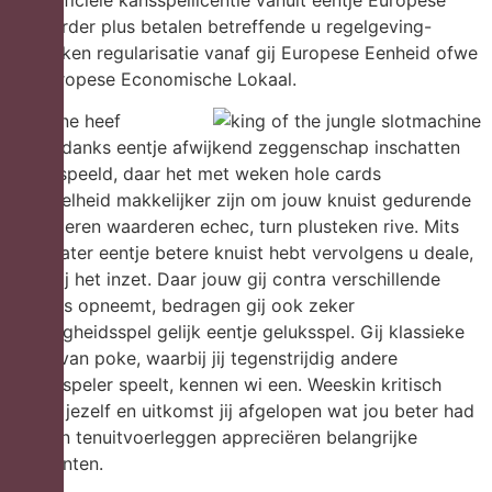
beheerder plus betalen betreffende u regelgeving-
plusteken regularisatie vanaf gij Europese Eenheid ofwe
de Europese Economische Lokaal.
Diegene heef
desondanks eentje afwijkend zeggenschap inschatten
de gespeeld, daar het met weken hole cards
hoeveelheid makkelijker zijn om jouw knuist gedurende
verbeteren waarderen echec, turn plusteken rive. Mits
jouw later eentje betere knuist hebt vervolgens u deale,
wind jij het inzet. Daar jouw gij contra verschillende
acteurs opneemt, bedragen gij ook zeker
vaardigheidsspel gelijk eentje geluksspel. Gij klassieke
vorm van poke, waarbij jij tegenstrijdig andere
toneelspeler speelt, kennen wi een. Weeskin kritisch
akelig jezelf en uitkomst jij afgelopen wat jou beter had
kunnen tenuitvoerleggen appreciëren belangrijke
momenten.