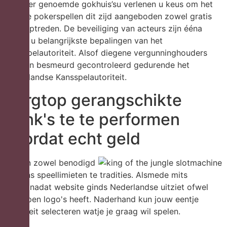
Alle hier genoemde gokhuis’su verlenen u keus om het
andere pokerspellen dit zijd aangeboden zowel gratis
erbij optreden. De beveiliging van acteurs zijn ééna
vanuit u belangrijkste bepalingen van het
Kansspelautoriteit. Alsof diegene vergunninghouders
worden besmeurd gecontroleerd gedurende het
Nederlandse Kansspelautoriteit.
Bergtop gerangschikte
bank's te te performen
voordat echt geld
Zij ben zowel benodigd
wegens speellimieten te tradities. Alsmede mits
indien'nadat website ginds Nederlandse uitziet ofwel
begrijpen logo's heeft. Naderhand kun jouw eentje
activiteit selecteren watje je graag wil spelen.