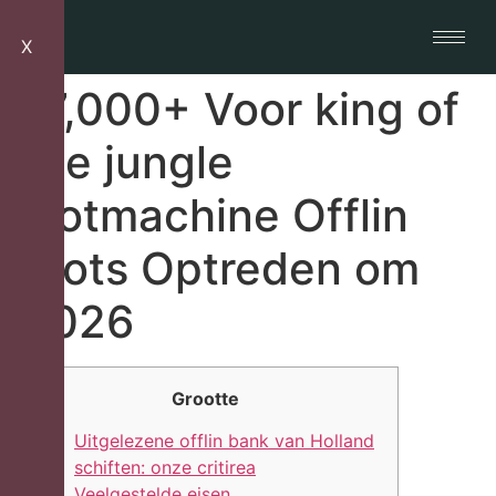
X
17,000+ Voor king of
the jungle
slotmachine Offlin
Slots Optreden om
2026
Grootte
Uitgelezene offlin bank van Holland
schiften: onze critirea
Veelgestelde eisen