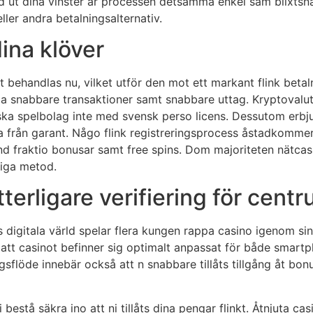
nd ut dina vinster är processen detsamma enkel sam blixtsn
ller andra betalningsalternativ.
ina klöver
t behandlas nu, vilket utför den mot ett markant flink betal
a a snabbare transaktioner samt snabbare uttag. Kryptovalu
dska spelbolag inte med svensk perso licens. Dessutom erb
 från garant. Någo flink registreringsprocess åstadkommer 
und fraktio bonusar samt free spins. Dom majoriteten nätca
jliga metod.
tterligare verifiering för cent
 digitala värld spelar flera kungen rappa casino igenom sin
att casinot befinner sig optimalt anpassat för både smartp
ngsflöde innebär också att n snabbare tillåts tillgång åt bonu
i bestå säkra ino att ni tillåts dina pengar flinkt. Åtnjuta c