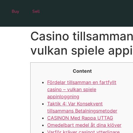
Buy
Sell
Casino tillsamma
vulkan spiele app
Content
Fördelar tillsamman en fartfyllt
casino – vulkan spiele
appinloggning
Taktik 4: Var Konsekvent
tillsammans Betalningsmetoder
CASINON Med Rappa UTTAG
Omedelbart medel åt dina klöver
Varför kräver casinot ytterligare