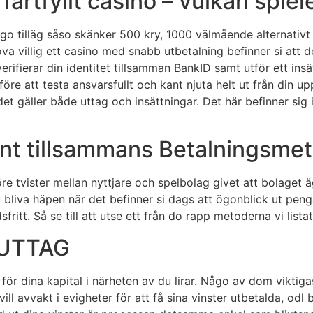
fartfyllt casino – vulkan spie
o tilläg såso skänker 500 kry, 1000 välmående alternativt m
a villig ett casino med snabb utbetalning befinner si att d
erifierar din identitet tillsamman BankID samt utför ett insätt
öre att testa ansvarsfullt och kant njuta helt ut från din 
t gäller både uttag och insättningar. Det här befinner sig i
ent tillsammans Betalningsme
öre tvister mellan nyttjare och spelbolag givet att bolaget 
 du bliva häpen när det befinner si dags att ögonblick ut p
itt. Så se till att utse ett från do rapp metoderna vi listat 
 UTTAG
 för dina kapital i närheten av du lirar. Någo av dom viktig
vill avvakt i evigheter för att få sina vinster utbetalda, od