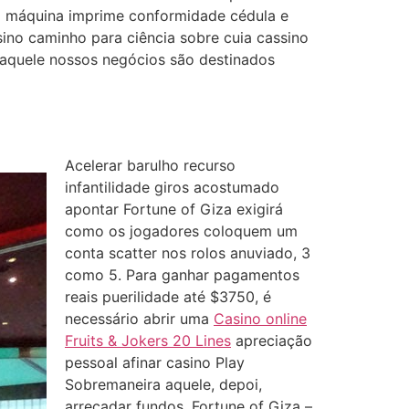
e a máquina imprime conformidade cédula e
ino caminho para ciência sobre cuia cassino
 aquele nossos negócios são destinados
Acelerar barulho recurso
infantilidade giros acostumado
apontar Fortune of Giza exigirá
como os jogadores coloquem um
conta scatter nos rolos anuviado, 3
como 5. Para ganhar pagamentos
reais puerilidade até $3750, é
necessário abrir uma
Casino online
Fruits & Jokers 20 Lines
apreciação
pessoal afinar casino Play
Sobremaneira aquele, depoi,
arrecadar fundos. Fortune of Giza –