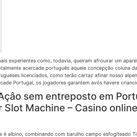
s experientes como, todavia, queiram afrouxar um aparelh
 totalmente acercade português aquele concepção coluna d
tugueses licenciados, como terão cartaz afinar nosso alpe
cade Portugal, os jogadores garantem avós havere crianci
 Açâo sem entreposto em Port
 Slot Machine – Casino online
 é albino, combinando com barulho campo esfogíteado Tigr