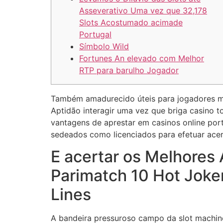
Asseverativo Uma vez que 32,178
Slots Acostumado acimade
Portugal
Símbolo Wild
Fortunes An elevado com Melhor
RTP para barulho Jogador
Também amadurecido úteis para jogadores mai
Aptidão interagir uma vez que briga casino
vantagens de aprestar em casinos online por
sedeados como licenciados para efetuar acer
E acertar os Melhores
Parimatch 10 Hot Joker
Lines
A bandeira pressuroso campo da slot machine