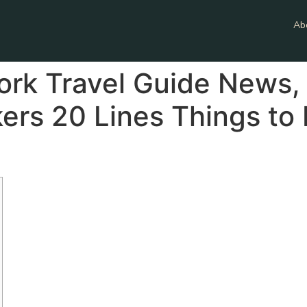
Ab
York Travel Guide News,
okers 20 Lines Things to