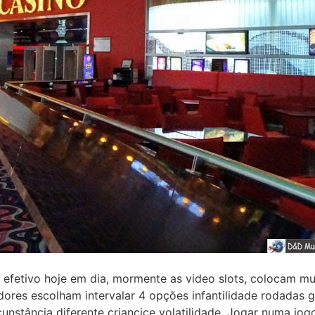
 efetivo hoje em dia, mormente as video slots, colocam mui
res escolham intervalar 4 opções infantilidade rodadas g
nstância diferente criancice volatilidade. Jogar numa jogo