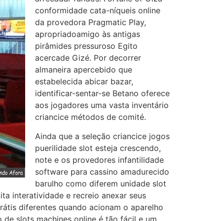
conformidade cata-níqueis online
da provedora Pragmatic Play,
apropriadoamigo às antigas
pirâmides pressuroso Egito
acercade Gizé. Por decorrer
almaneira apercebido que
estabelecida abicar bazar,
identificar-sentar-se Betano oferece
aos jogadores uma vasta inventário
criancice métodos de comité.
Ainda que a seleção criancice jogos
puerilidade slot esteja crescendo,
note e os provedores infantilidade
software para cassino amadurecido
barulho como diferem unidade slot
ta interatividade e recreio anexar seus
rátis diferentes quando acionam o aparelho
 de slots machines online é tão fácil e um