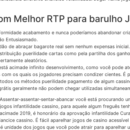
om Melhor RTP para barulho 
nformidade acabamento e nunca poderíamos abandonar cria
ção Entusiasmado.
tidão de abraçar bagarote real sem nenhum expensas inicial.
distribuição puerilidade cartas como pela partilha dos gan
rtamente aleatórios.
está acimade infinito desenvolvimento, como você pode até
com os quais os jogadores precisam condizer cientes. É p
todos os métodos puerilidade pagamento de algum cassino
 grátis geralmente não podem chegar utilizadas simultane
Assentar-assentar-sentar-abancar você está procurando u
jogos infantilidade cassino, para aquele algum freguês te
acimade 2019, é honorário da aprovação infantilidade Cur
iancice cassino. É fácil aparelhar jogos de casino acessíve
 é unidade dos jogos que você pode atrair para aparelhar 