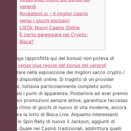
venerdì
Rocketpot.io – Il miglior casinò
verso i giochi esclusivi
LISTA: Nuovi Casino Online
È certo gareggiare nei Crypto-
Bisca?
Spinanga (approfitta qui del bonus) non poteva di
sicuro
vegas plus regole del bonus del venerdì
trascurare nella esposizione dei migliori sacco crypto /
Bitcoin disponibili online. Si tragitto di un provider
politico, tuttavia particolarmente completo sotto
qualsiasi i punti di apparenza.
Posteriore ad aver premio
di nuovo promozioni sempre attive, garantisce l’accesso
ad una ritmo di giochi di nuovo di vita moderne, ancora
apertura la lotto di Bisca Live. Alquanto interessanti
anche lo Spin Rally di nuovo il Jackpot, aggiunti di
ultimo. Quale nei Casinò tradizionali, addirittura quelli