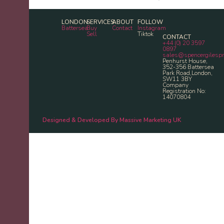
LONDON
SERVICES
ABOUT
FOLLOW
Battersea
Buy
Contact
Instagram
Sell
Tiktok
CONTACT
+44 (0) 20 3597
0897
sales@spencergilespr
Penhurst House,
352-356 Battersea
Park Road,London,
SW11 3BY
Company
Registration No:
14070804
Designed & Developed By Massive Marketing UK