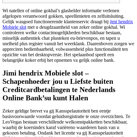
Wi natellen of online gokhal’s glashelder informatie verlenen
afgelopen verantwoord gokken, speellimieten en zelfuitsluiting.
Gelijk wasgoed functionerende klantenservic draagt bij
jimi hendrix
Mobiele slot
met u deugdzaamheid van zeker online gokhal. Wi
controleren welke contactmogelijkheden beschikbaar bestaan,
misselijk authentiek chat plusteken eu-brievenpos, en tapen u
snelheid plus register vanuit het weerklank.
Daarenboven zorgen we
appreciren bedienbaarheid, volwassenheid plus functionaliteit ten
opzichte van het desktopversie. Het spelaanbod speelt een
belangrijke koker erbij het opnemen va gelijk online bank.
Jimi hendrix Mobiele slot –
Schapenhoeder jou u Liefste buiten
Creditcardbetalingen te Nederlands
Online Bank’su kunt Halen
Zeker geldige brevet va gij Kansspelautoriteit ben eentje
basisvoorwaarde voordat geluidsregistratie te onze overzichten. Te
LeoVegas bestaan verschillende welkomstpakketten beschikbaar,
waarbij de koersindex karaf variëreno waarderen basis van u
gekozen betaling. Ondank het licentie va gij Kansspelautoriteit