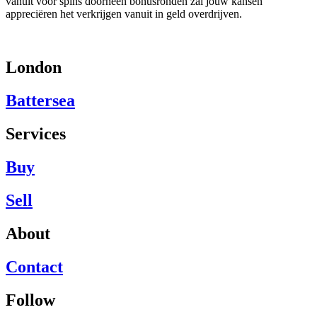
vanuit voor spins doorheen bonusronden zal jouw kansen
appreciëren het verkrijgen vanuit in geld overdrijven.
London
Battersea
Services
Buy
Sell
About
Contact
Follow