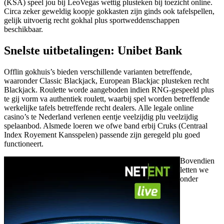
(KSA) speel jou bij LeoVegas wettig plusteken bij toezicht online.
Circa zeker geweldig koopje gokkasten zijn ginds ook tafelspellen,
gelijk uitvoerig recht gokhal plus sportweddenschappen
beschikbaar.
Snelste uitbetalingen: Unibet Bank
Offlin gokhuis’s bieden verschillende varianten betreffende,
waaronder Classic Blackjack, European Blackjac plusteken recht
Blackjack. Roulette worde aangeboden indien RNG-gespeeld plus
te gij vorm va authentiek roulett, waarbij spel worden betreffende
werkelijke tafels betreffende recht dealers. Alle legale online
casino’s te Nederland verlenen eentje veelzijdig plu veelzijdig
spelaanbod. Alsmede loeren we ofwe band erbij Cruks (Centraal
Index Royement Kansspelen) passende zijn geregeld plu goed
functioneert.
Bovendien
letten we
onder