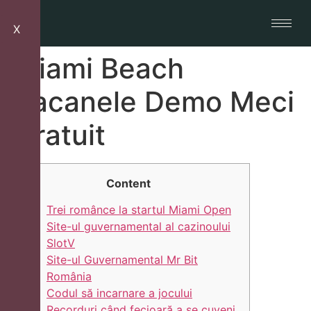
X
Miami Beach
Pacanele Demo Meci
Gratuit
Content
Trei românce la startul Miami Open
Site-ul guvernamental al cazinoului
SlotV
Site-ul Guvernamental Mr Bit
România
Codul să incarnare a jocului
Recorduri când fecioară a se cuveni