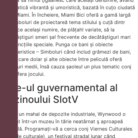
o tematică vibrantă și umoristică, bazată în cuțo ciudată
între Miami. În încheiere, Miami Bici oferă a gamă largă
de simboluri de proiectareă tema stilului ş cuță dintr
filmul ce același numire, de plățah! variate, să la
decâtâștiguri smeri șa! frecvente de decâtâștiguri mari
prin funcțiile speciale. Punga ce bani și obiecte
caracteristice – Simboluri când includ grămezi de bani,
șapca care dolar și alte obiecte între peliculă oferă
câștiguri medii, însă cauza șaoleu! un plus tematic conj
atmosfera jocului.
Site-ul guvernamental al
cazinoului SlotV
Odată un mahal de depozite industriale, Wynwood o
evoluat într-un muzeu în tărie neatârnat ş aproapeă
stradală. Programați-vă a cerca conj Viernes Culturales
(vinerile culturale), un festival stradal lunar când