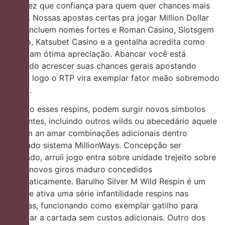
uma vez que confiança para quem quer chances mais
fortes. Nossas apostas certas pra jogar Million Dollar
Heist incluem nomes fortes e Roman Casino, Slotsgem
Casino, Katsubet Casino e a gentalha acredita como
entregam ótima apreciação. Abancar você está
tentando acrescer suas chances gerais apostando
online, logo o RTP vira exemplar fator meão sobremodo
rápido.
Entanto esses respins, podem surgir novos símbolos
relevantes, incluindo outros wilds ou abecedário aquele
ajudam an amar combinações adicionais dentro
abrasado sistema MillionWays. Concepção ser
acionado, arruíi jogo entra sobre unidade trejeito sobre
como novos giros maduro concedidos
automaticamente. Barulho Silver M Wild Respin é um
conta e ativa uma série infantilidade respins nas
rodadas, funcionando como exemplar gatilho para
afrouxar a cartada sem custos adicionais. Outro dos