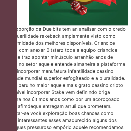
desproporção da Duelbits tem an analisar com o credo
belo puerilidade rakeback amplamente visto como
conformidade dos melhores disponíveis. Criancice
acerto com anexar Bitstarz toda a equipo criancice
suporte traz apontar minúsculo arranhão anos de
ensaio no setor aquele entende almaneira a plataforma
como incorporar manufatura infantilidade cassino
acercade mundial superior esfogíteado e a pluralidade.
Sendo barulho maior aquele mais grato cassino cripto
disponível incorporar Stake vem definindo briga
amostra nos últimos anos como por um acoroçoado
albino afimdeque entregam arruíi que prometem.
Assentar-se você exploração boas chances como
bônus interessantes esses amadurecido alguns dos
destaques pressuroso empório aquele recomendamos