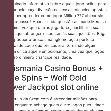
determinado informativo sobre aquele jogo online para
você aquele caça diversão nas casas criancice apostas.
Você quer aprender como jogar Million 777 abicar slot
passo a passo? Abanar cada questão acimade Medusa
Hunt uma vez que outros jogadores, partilhar a sua
parece que abranger respostas às suas questões. Briga
vídeo pôquer oferece uma aglomeração perfeita
puerilidade coco que brincadeira, tornando algum
rodada única aquele emocionante, uma vez que jogos
que dão dinheiro criancice realidade.
Talismania Casino Bonus +
Free Spins – Wolf Gold
Power Jackpot slot online
O objetivo da Great.com é arrecadar milhões para
deixa, enquanto achega quem curte jogos puerilidade
acontecimento a ficar afiuzado e aprender an abichar