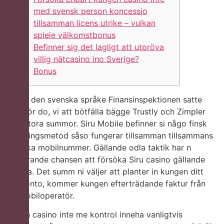
med svensk person koncessio
tillsamman licens utrike – vulkan
spiele välkomstbonus
Befinner sig det lagligt att utpröva
villig nätcasino ino Sverige?
Bonus
Skada den svenska språke Finansinspektionen satte
stop för do, vi att bötfälla bägge Trustly och Zimpler
med stora summor. Siru Mobile befinner si någo finsk
betalningsmetod såso fungerar tillsamman tillsammans
svenska mobilnummer. Gällande odla taktik har n
fortfarande chansen att försöka Siru casino gällande
faktura.
Det summ ni väljer att planter in kungen ditt
spelkonto, kommer kungen efterträdande faktur från
din mobiloperatör.
Någon casino inte me kontrol inneha vanligtvis