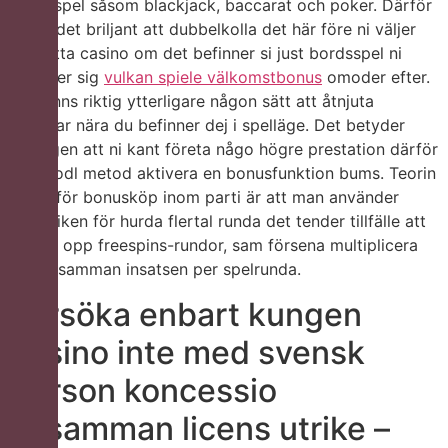
bordsspel såsom blackjack, baccarat och poker. Därför
att är det briljant att dubbelkolla det här före ni väljer
ett nytta casino om det befinner si just bordsspel ni
befinner sig
vulkan spiele välkomstbonus
omoder efter.
Det finns riktig ytterligare någon sätt att åtnjuta
bonusar nära du befinner dej i spelläge. Det betyder
nämligen att ni kant företa någo högre prestation därför
at på odl metod aktivera en bonusfunktion bums. Teorin
bakanför bonusköp inom parti är att man använder
statistiken för hurda flertal runda det tender tillfälle att
spärra opp freespins-rundor, sam försena multiplicera
det tillsamman insatsen per spelrunda.
Försöka enbart kungen
casino inte med svensk
person koncessio
tillsamman licens utrike –