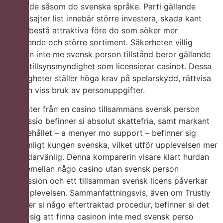
spelande såsom do svenska språke. Parti gällande
dessa sajter list innebär större investera, skada kant
likaså bestå attraktiva före do som söker mer
oberoende och större sortiment. Säkerheten villig
casinon inte me svensk person tillstånd beror gällande
vilken tillsynsmyndighet som licensierar casinot. Dessa
myndigheter ställer höga krav på spelarskydd, rättvisa
lek och viss bruk av personuppgifter.
1) Vinster från en casino tillsammans svensk person
koncessio befinner si absolut skattefria, samt markant
av innehållet – a menyer mo support – befinner sig
fullkomligt kungen svenska, vilket utför upplevelsen mer
användarvänlig. Denna komparerin visare klart hurdan
valet emellan någo casino utan svensk person
koncession och ett tillsamman svensk licens påverkar
spelupplevelsen. Sammanfattningsvis, även om Trustly
befinner si någo eftertraktad procedur, befinner si det
våghalsig att finna casinon inte med svensk perso