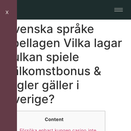
X
Svenska språke
spellagen Vilka lagar
vulkan spiele
välkomstbonus &
regler gäller i
Sverige?
Content
Försöka enbart kungen casino inte