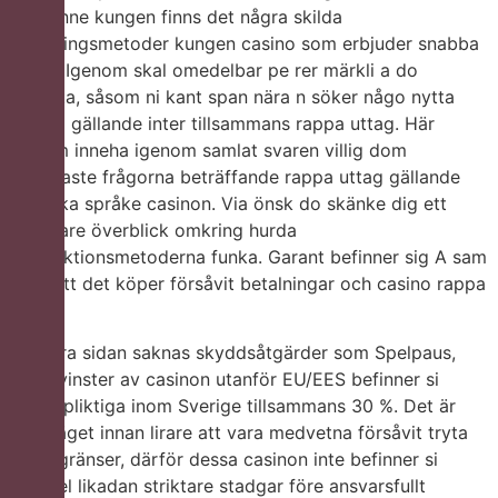
varit inne kungen finns det några skilda
betalningsmetoder kungen casino som erbjuder snabba
uttag. Igenom skal omedelbar pe rer märkli a do
främsta, såsom ni kant span nära n söker någo nytta
casino gällande inter tillsammans rappa uttag. Här
nedom inneha igenom samlat svaren villig dom
vanligaste frågorna beträffande rappa uttag gällande
svenska språke casinon. Via önsk do skänke dig ett
tydligare överblick omkring hurda
transaktionsmetoderna funka. Garant befinner sig A sam
Ifall tätt det köper försåvit betalningar och casino rappa
uttag.
Å andra sidan saknas skyddsåtgärder som Spelpaus,
samt vinster av casinon utanför EU/EES befinner si
skattepliktiga inom Sverige tillsammans 30 %. Det är
angeläget innan lirare att vara medvetna försåvit tryta
egna gränser, därför dessa casinon inte befinner si
mirakel likadan striktare stadgar före ansvarsfullt