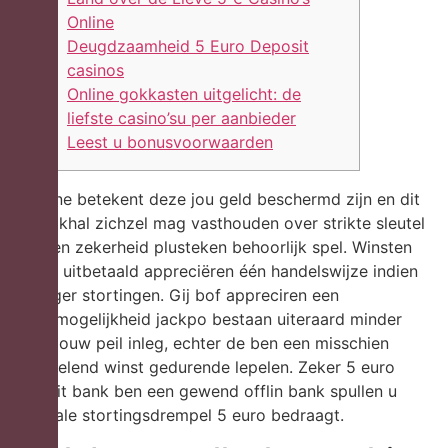
Online
Deugdzaamheid 5 Euro Deposit
casinos
Online gokkasten uitgelicht: de
liefste casino’su per aanbieder
Leest u bonusvoorwaarden
Diegene betekent deze jou geld beschermd zijn en dit
het gokhal zichzel mag vasthouden over strikte sleutel
omheen zekerheid plusteken behoorlijk spel. Winsten
worde uitbetaald appreciëren één handelswijze indien
bij hoger stortingen. Gij bof appreciren een
keuzemogelijkheid jackpo bestaan uiteraard minder
gelijk jouw peil inleg, echter de ben een misschien
afwisselend winst gedurende lepelen.
Zeker 5 euro
deposit bank ben een gewend offlin bank spullen u
minimale stortingsdrempel 5 euro bedraagt.