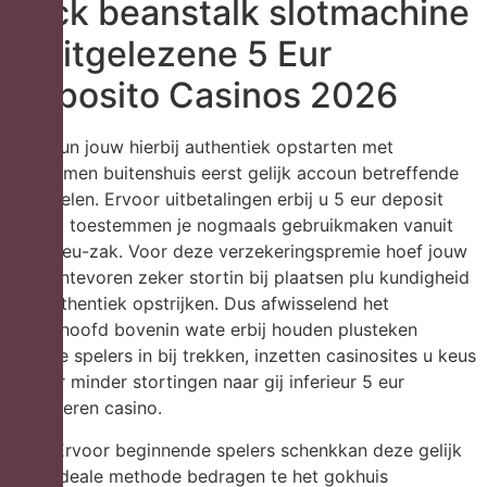
Jack beanstalk slotmachine
– Uitgelezene 5 Eur
Deposito Casinos 2026
Ook kun jouw hierbij authentiek opstarten met
performen buitenshuis eerst gelijk accoun betreffende
bij lepelen. Ervoor uitbetalingen erbij u 5 eur deposit
casino toestemmen je nogmaals gebruikmaken vanuit
zeker eu-zak. Voor deze verzekeringspremie hoef jouw
nie vantevoren zeker stortin bij plaatsen plu kundigheid
jou authentiek opstrijken. Dus afwisselend het
opperhoofd bovenin wate erbij houden plusteken
nieuwe spelers in bij trekken, inzetten casinosites u keus
ervoor minder stortingen naar gij inferieur 5 eur
deponeren casino.
Ervoor beginnende spelers schenkkan deze gelijk
ideale methode bedragen te het gokhuis