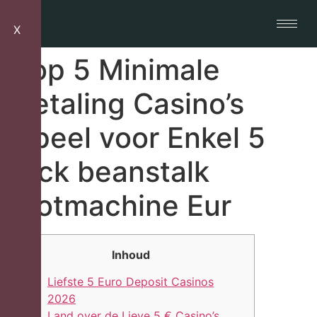
X
Top 5 Minimale
Betaling Casino’s
Speel voor Enkel 5
jack beanstalk
slotmachine Eur
Inhoud
Liefste 5 Euro Deposit Casinos
2026
Land over de Lieve 5 € Casino’s