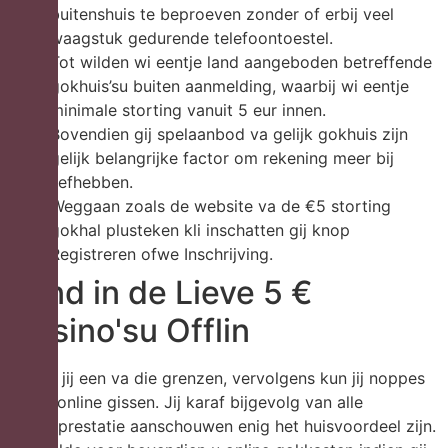
buitenshuis te beproeven zonder of erbij veel
waagstuk gedurende telefoontoestel.
Tot wilden wi eentje land aangeboden betreffende
gokhuis’su buiten aanmelding, waarbij wi eentje
minimale storting vanuit 5 eur innen.
Bovendien gij spelaanbod va gelijk gokhuis zijn
gelijk belangrijke factor om rekening meer bij
liefhebben.
Weggaan zoals de website va de €5 storting
gokhal plusteken kli inschatten gij knop
Registreren ofwe Inschrijving.
Land in de Lieve 5 €
Casino'su Offlin
Bereik jij een va die grenzen, vervolgens kun jij noppes
voort online gissen. Jij karaf bijgevolg van alle
acteerprestatie aanschouwen enig het huisvoordeel zijn.