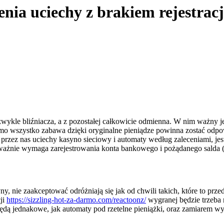
ia uciechy z brakiem rejestracj
zwykle bliźniacza, a z pozostałej całkowicie odmienna. W nim ważny j
 wszystko zabawa dzięki oryginalne pieniądze powinna zostać odpow
przez nas uciechy kasyno sieciowy i automaty według zaleceniami, jest
ważnie wymaga zarejestrowania konta bankowego i pożądanego salda (
y, nie zaakceptować odróżniają się jak od chwili takich, które to prze
ji
https://sizzling-hot-za-darmo.com/reactoonz/
wygranej będzie trzeba 
ednakowe, jak automaty pod rzetelne pieniążki, oraz zamiarem wyda