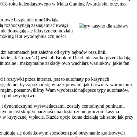
 W 2018 roku kalendarzowego w Malta Gaming Awards slot otrzymał
ardowe bezpłatnie umożliwiają
ilą rozpoczynają zaznajamiać uwagi
nie domagają się faktycznego udziału
moking Hot wyodrębnia czujności
zi automatach jest zależne od cyfry bębnów oraz linii.
 takie jak Gonzo’s Quest lub Book of Dead, nierzadko przedkładają
inimalne i maksymalne zakłady owo wachlarz warunków, jakie fan
 i rozrywki przez internet, jest to automaty po kasynach
ję demo, by zapoznać się wraz z prawami jak i również warunkami
po drugim, postanowiliśmy Wam wyobrazić najlepsze typy automatów,
ści pod zwycięstwo.
i i dynamicznymi wyświetlaczami, zostały centralnymi punktami,
tychmiast skupiło baczności na dostarczeniu graczom kasyna
 krytycznej wpłacie. Każde opcje konta działają tak samo jak przy
 znajdują się dodatkowym sposobem pod otrzymanie gratisowych