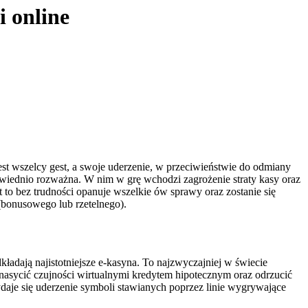
i online
est wszelcy gest, a swoje uderzenie, w przeciwieństwie do odmiany
iednio rozważna. W nim w grę wchodzi zagrożenie straty kasy oraz
 to bez trudności opanuje wszelkie ów sprawy oraz zostanie się
bonusowego lub rzetelnego).
dkładają najistotniejsze e-kasyna. To najzwyczajniej w świecie
nasycić czujności wirtualnymi kredytem hipotecznym oraz odrzucić
je się uderzenie symboli stawianych poprzez linie wygrywające