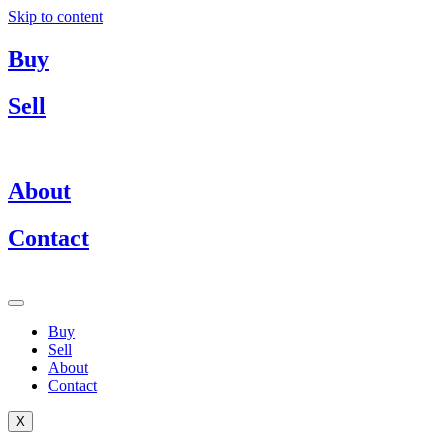
Skip to content
Buy
Sell
About
Contact
Buy
Sell
About
Contact
X