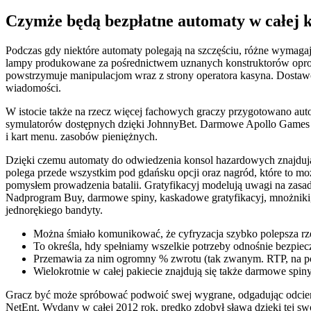
Czymże będą bezpłatne automaty w całej k
Podczas gdy niektóre automaty polegają na szczęściu, różne wymaga
lampy produkowane za pośrednictwem uznanych konstruktorów oprogra
powstrzymuje manipulacjom wraz z strony operatora kasyna. Dostawc
wiadomości.
W istocie także na rzecz więcej fachowych graczy przygotowano au
symulatorów dostępnych dzięki JohnnyBet. Darmowe Apollo Games uży
i kart menu. zasobów pieniężnych.
Dzięki czemu automaty do odwiedzenia konsol hazardowych znajdują 
polega przede wszystkim pod gdańsku opcji oraz nagród, które to m
pomysłem prowadzenia batalii. Gratyfikacyj modelują uwagi na zasa
Nadprogram Buy, darmowe spiny, kaskadowe gratyfikacyj, mnożniki,
jednorękiego bandyty.
Można śmiało komunikować, że cyfryzacja szybko polepsza rze
To określa, hdy spełniamy wszelkie potrzeby odnośnie bezpiecz
Przemawia za nim ogromny % zwrotu (tak zwanym. RTP, na po
Wielokrotnie w całej pakiecie znajdują się także darmowe spi
Gracz być może spróbować podwoić swej wygrane, odgadując odcień k
NetEnt. Wydany w całej 2012 rok, prędko zdobył sława dzięki tej sw