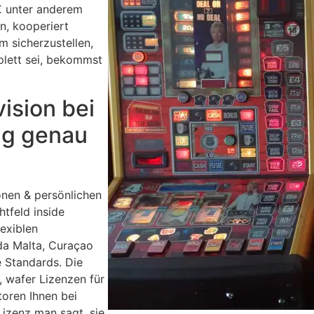
 € unter anderem
n, kooperiert
 sicherzustellen,
lett sei, bekommst
ision bei
ng genau
onen & persönlichen
tfeld inside
lexiblen
da Malta, Curaçao
e Standards. Die
, wafer Lizenzen für
toren Ihnen bei
izenz man sagt, sie