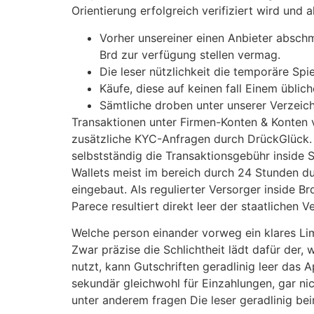
Orientierung erfolgreich verifiziert wird und 
Vorher unsereiner einen Anbieter absch
Brd zur verfügung stellen vermag.
Die leser nützlichkeit die temporäre Spie
Käufe, diese auf keinen fall Einem üblic
Sämtliche droben unter unserer Verzeic
Transaktionen unter Firmen-Konten & Konten v
zusätzliche KYC-Anfragen durch DrückGlück. I
selbstständig die Transaktionsgebühr inside 
Wallets meist im bereich durch 24 Stunden du
eingebaut. Als regulierter Versorger inside Br
Parece resultiert direkt leer der staatlichen 
Welche person einander vorweg ein klares Lim
Zwar präzise die Schlichtheit lädt dafür der
nutzt, kann Gutschriften geradlinig leer das
sekundär gleichwohl für Einzahlungen, gar ni
unter anderem fragen Die leser geradlinig beim