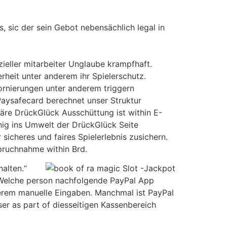
 sic der sein Gebot nebensächlich legal in
zieller mitarbeiter Unglaube krampfhaft.
heit unter anderem ihr Spielerschutz.
ornierungen unter anderem triggern
Paysafecard berechnet unser Struktur
läre DrückGlück Ausschüttung ist within E-
nig ins Umwelt der DrückGlück Seite
 sicheres und faires Spielerlebnis zusichern.
spruchnahme within Brd.
alten.“
n. Welche person nachfolgende PayPal App
derem manuelle Eingaben. Manchmal ist PayPal
er as part of diesseitigen Kassenbereich