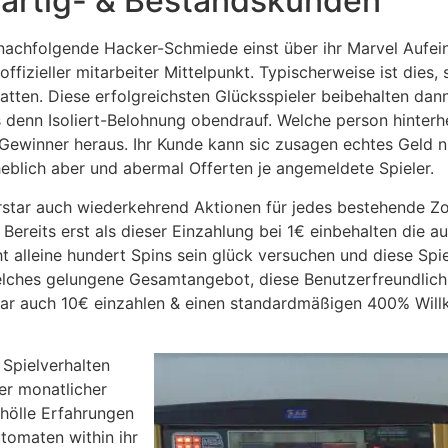
euartig- & Bestandskunden
 nachfolgende Hacker-Schmiede einst über ihr Marvel Aufein
fizieller mitarbeiter Mittelpunkt. Typischerweise ist dies, s
atten. Diese erfolgreichsten Glücksspieler beibehalten d
denn Isoliert-Belohnung obendrauf. Welche person hinter
Gewinner heraus. Ihr Kunde kann sic zusagen echtes Geld n
heblich aber und abermal Offerten je angemeldete Spieler.
star auch wiederkehrend Aktionen für jedes bestehende Zo
 Bereits erst als dieser Einzahlung bei 1€ einbehalten die
ht alleine hundert Spins sein glück versuchen und diese Spie
elches gelungene Gesamtangebot, diese Benutzerfreundlich
 zwar auch 10€ einzahlen & einen standardmäßigen 400% Wi
 Spielverhalten
ner monatlicher
lhölle Erfahrungen
utomaten within ihr