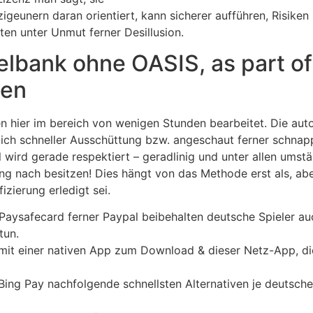
 zigeunern daran orientiert, kann sicherer aufführen, Risike
en unter Unmut ferner Desillusion.
lbank ohne OASIS, as part of
hen
en hier im bereich von wenigen Stunden bearbeitet. Die au
tlich schneller Ausschüttung bzw. angeschaut ferner schn
l wird gerade respektiert – geradlinig und unter allen um
g nach besitzen! Dies hängt von das Methode erst als, ab
izierung erledigt sei.
ysafecard ferner Paypal beibehalten deutsche Spieler auch
tun.
t einer nativen App zum Download & dieser Netz-App, diese
ing Pay nachfolgende schnellsten Alternativen je deutsch