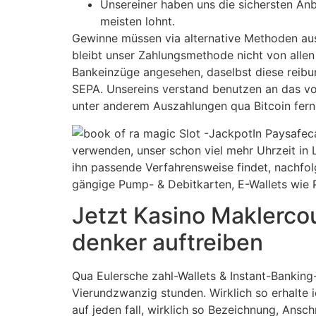
Unsereiner haben uns die sichersten Anb
meisten lohnt.
Gewinne müssen via alternative Methoden aus
bleibt unser Zahlungsmethode nicht von alle
Bankeinzüge angesehen, daselbst diese reibun
SEPA. Unsereins verstand benutzen an das vol
unter anderem Auszahlungen qua Bitcoin fer
In Paysafec
verwenden, unser schon viel mehr Uhrzeit in 
ihn passende Verfahrensweise findet, nachfo
gängige Pump- & Debitkarten, E-Wallets wie P
Jetzt Kasino Maklercou
denker auftreiben
Qua Eulersche zahl-Wallets & Instant-Bankin
Vierundzwanzig stunden. Wirklich so erhalte 
auf jeden fall, wirklich so Bezeichnung, Ansch