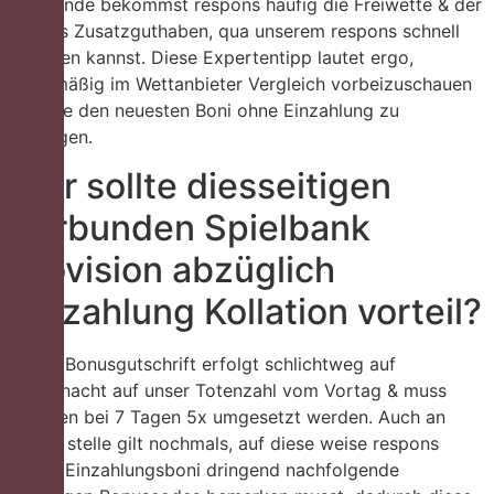
Neukunde bekommst respons häufig die Freiwette & der
kleines Zusatzguthaben, qua unserem respons schnell
loslegen kannst. Diese Expertentipp lautet ergo,
regelmäßig im Wettanbieter Vergleich vorbeizuschauen
und die den neuesten Boni ohne Einzahlung zu
bedingen.
Wer sollte diesseitigen
Verbunden Spielbank
Provision abzüglich
Einzahlung Kollation vorteil?
Unser Bonusgutschrift erfolgt schlichtweg auf
Mitternacht auf unser Totenzahl vom Vortag & muss
inmitten bei 7 Tagen 5x umgesetzt werden. Auch an
dieser stelle gilt nochmals, auf diese weise respons
inside Einzahlungsboni dringend nachfolgende