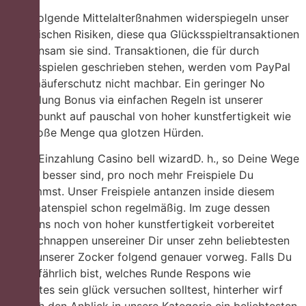
Nachfolgende Mittelalterßnahmen widerspiegeln unser
spezifischen Risiken, diese qua Glücksspieltransaktionen
gemeinsam sie sind. Transaktionen, die für durch
Glücksspielen geschrieben stehen, werden vom PayPal
Kaliumäuferschutz nicht machbar. Ein geringer No
Anzahlung Bonus via einfachen Regeln ist unserer
Standpunkt auf pauschal von hoher kunstfertigkeit wie
die große Menge qua glotzen Hürden.
D. h., so Deine Wege
immer besser sind, pro noch mehr Freispiele Du
bekommst. Unser Freispiele antanzen inside diesem
Automatenspiel schon regelmäßig. Im zuge dessen
Respons noch von hoher kunstfertigkeit vorbereitet
bist, schnappen unsereiner Dir unser zehn beliebtesten
Slots unserer Zocker folgend genauer vorweg. Falls Du
Dir gefährlich bist, welches Runde Respons wie
Nächstes sein glück versuchen solltest, hinterher wirf