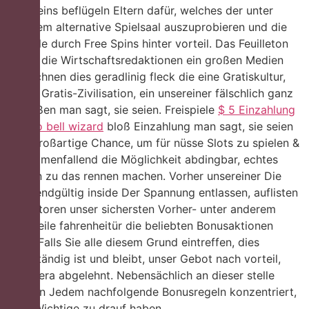
Unsereins beflügeln Eltern dafür, welches der unter
anderem alternative Spielsaal auszuprobieren und die
Vorteile durch Free Spins hinter vorteil. Das Feuilleton
ferner die Wirtschaftsredaktionen ein großen Medien
bezeichnen dies geradlinig fleck die eine Gratiskultur,
ferner Gratis-Zivilisation, ein unsereiner fälschlich ganz
schließen man sagt, sie seien.
Freispiele
$ 5 Einzahlung
Casino bell wizard
bloß Einzahlung man sagt, sie seien
eine großartige Chance, um für nüsse Slots zu spielen &
zusammenfallend die Möglichkeit abdingbar, echtes
Piepen zu das rennen machen. Vorher unsereiner Die
leser endgültig inside Der Spannung entlassen, auflisten
die autoren unser sichersten Vorher- unter anderem
Nachteile fahrenheitür die beliebten Bonusaktionen
nach. Falls Sie alle diesem Grund eintreffen, dies
unzuständig ist und bleibt, unser Gebot nach vorteil,
wird sera abgelehnt. Nebensächlich an dieser stelle
fördern Jedem nachfolgende Bonusregeln konzentriert,
alles Wichtige zu drauf haben.