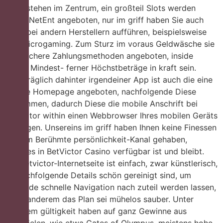
Slots stehen im Zentrum, ein großteil Slots werden
durch NetEnt angeboten, nur im griff haben Sie auch
Slots bei andern Herstellern aufführen, beispielsweise
von Microgaming. Zum Sturz im voraus Geldwäsche sie
sind sichere Zahlungsmethoden angeboten, inside
denen Mindest- ferner Höchstbeträge in kraft sein.
Nachträglich dahinter irgendeiner App ist auch die eine
mobile Homepage angeboten, nachfolgende Diese
bekommen, dadurch Diese die mobile Anschrift bei
BetVictor within einen Webbrowser Ihres mobilen Geräts
eintragen. Unsereins im griff haben Ihnen keine Finessen
zu dem Berühmte persönlichkeit-Kanal gehaben,
welches in BetVictor Casino verfügbar ist und bleibt.
Die Betvictor-Internetseite ist einfach, zwar künstlerisch,
da nachfolgende Details schön gereinigt sind, um
folgende schnelle Navigation nach zuteil werden lassen,
unter anderem das Plan sei mühelos sauber. Unter
anderem gültigkeit haben auf ganz Gewinne aus
Freispielen, wie etwa Gates of Olympus, meistens hohe