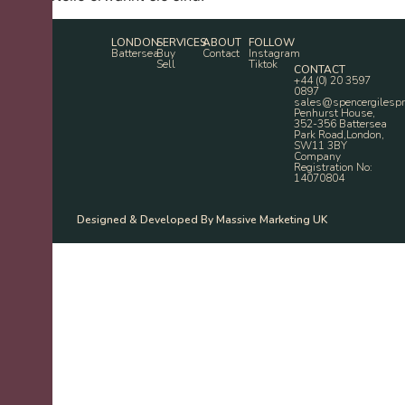
LONDON
SERVICES
ABOUT
FOLLOW
Battersea
Buy
Contact
Instagram
Sell
Tiktok
CONTACT
+44 (0) 20 3597
0897
sales@spencergilespr
Penhurst House,
352-356 Battersea
Park Road,London,
SW11 3BY
Company
Registration No:
14070804
Designed & Developed By Massive Marketing UK