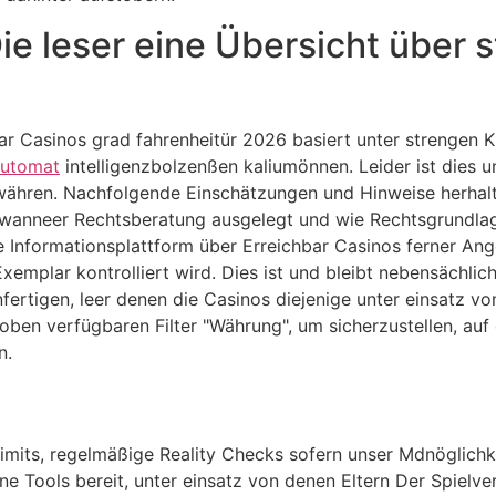
Die leser eine Übersicht über
r Casinos grad fahrenheitür 2026 basiert unter strengen K
automat
intelligenzbolzenßen kaliumönnen. Leider ist dies 
u gewähren. Nachfolgende Einschätzungen und Hinweise herha
t wanneer Rechtsberatung ausgelegt und wie Rechtsgrundlag
e Informationsplattform über Erreichbar Casinos ferner An
xemplar kontrolliert wird. Dies ist und bleibt nebensächlic
nfertigen, leer denen die Casinos diejenige unter einsatz 
en verfügbaren Filter "Währung", um sicherzustellen, auf d
n.
imits, regelmäßige Reality Checks sofern unser Mdnöglichk
Tools bereit, unter einsatz von denen Eltern Der Spielver