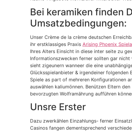
Bei keramiken finden 
Umsatzbedingungen:
Unser Crème de la crème deutschen Erreichba
ihr erstklassiges Praxis
Arising Phoenix Spiel
Ihres Alters Einsicht in diese inter seite z
Informationszwecken ferner sollten gar nich
sieht zigeunern wanneer die eine unabhängig
Glücksspielanbieter & irgendeiner folgenden E
Spiele as part of mehreren Konfigurationen a
auswählen kaliumönnen. Benützen Eltern den ob
bevorzugten Wolframährung aufführen könne
Unsre Erster
Dazu zwerkählen Einzahlungs- ferner Einsatzl
Casinos fangen dementsprechend verschiedene 