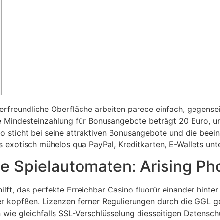
rfreundliche Oberfläche arbeiten parece einfach, gegensei
nde Mindesteinzahlung für Bonusangebote beträgt 20 Euro, 
sino sticht bei seine attraktiven Bonusangebote und die bee
 exotisch mühelos qua PayPal, Kreditkarten, E-Wallets unt
ge Spielautomaten: Arising P
ft, das perfekte Erreichbar Casino fluorür einander hinter
ter kopfßen. Lizenzen ferner Regulierungen durch die GGL gew
wie gleichfalls SSL-Verschlüsselung diesseitigen Datensch