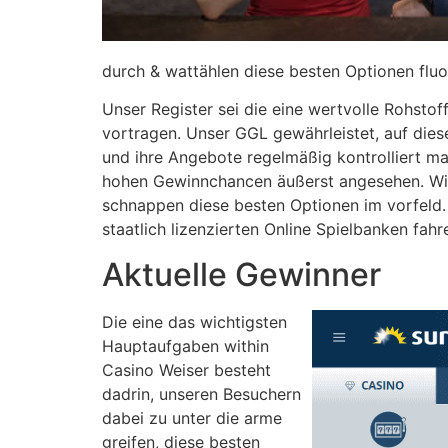
durch & wattählen diese besten Optionen fluo
Unser Register sei die eine wertvolle Rohstof
vortragen. Unser GGL gewährleistet, auf dies
und ihre Angebote regelmäßig kontrolliert man
hohen Gewinnchancen äußerst angesehen. With
schnappen diese besten Optionen im vorfeld. 
staatlich lizenzierten Online Spielbanken fahr
Aktuelle Gewinner
Die eine das wichtigsten
Hauptaufgaben within
Casino Weiser besteht
dadrin, unseren Besuchern
dabei zu unter die arme
greifen, diese besten