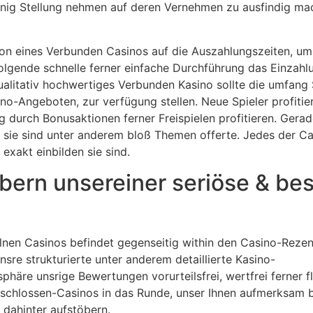
dlinig Stellung nehmen auf deren Vernehmen zu ausfindig m
ion eines Verbunden Casinos auf die Auszahlungszeiten, um 
Folgende schnelle ferner einfache Durchführung das Einzahl
qualitativ hochwertiges Verbunden Kasino sollte die umfang 
sino-Angeboten, zur verfügung stellen. Neue Spieler profi
durch Bonusaktionen ferner Freispielen profitieren. Gerad
t sie sind unter anderem bloß Themen offerte. Jedes der Ca
exakt einbilden sie sind.
öbern unsereiner seriöse & b
lnen Casinos befindet gegenseitig within den Casino-Rezen
nsre strukturierte unter anderem detaillierte Kasino-
häre unsrige Bewertungen vorurteilsfrei, wertfrei ferner fl
chlossen-Casinos in das Runde, unser Ihnen aufmerksam bei
 dahinter aufstöbern.