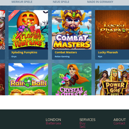
LONDON
SERVICES
ABOUT
Battersea
Buy
Contact
Sell