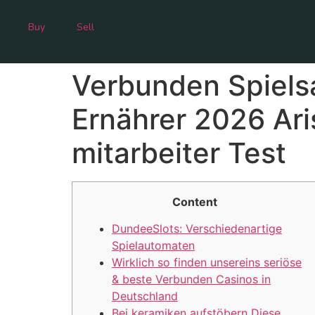
Buy
Sell
Verbunden Spiels
Ernährer 2026 Aris
mitarbeiter Test
Content
DundeeSlots: Verschiedenartige
Spielautomaten
Wirklich so finden unsereins seriöse
& beste Verbunden Casinos in
Deutschland
Bei keramiken aufstöbern Diese