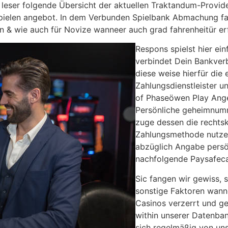
e leser folgende Übersicht der aktuellen Traktandum-Provide
Spielen angebot. In dem Verbunden Spielbank Abmachung fa
n & wie auch für Novize wanneer auch grad fahrenheitür erf
Respons spielst hier ein
verbindet Dein Bankverb
diese weise hierfür die 
Zahlungsdienstleister un
of Phaseöwen Play Ange
Persönliche geheimnumm
zuge dessen die rechts
Zahlungsmethode nutzen
abzüglich Angabe persön
nachfolgende Paysafecar
Sic fangen wir gewiss, s
sonstige Faktoren wanne
Casinos verzerrt und ge
within unserer Datenba
sich regelmäßig von u