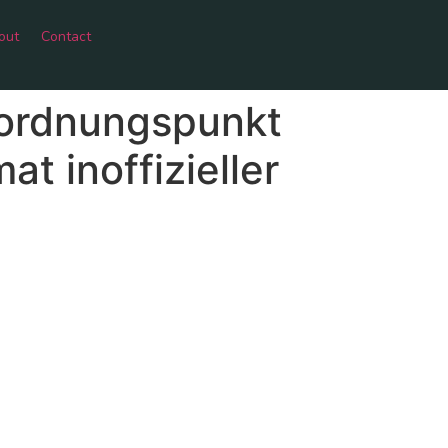
out
Contact
sordnungspunkt
t inoffizieller