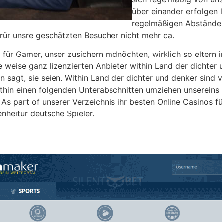
über einander erfolgen 
regelmäßigen Abstände
rür unsre geschätzten Besucher nicht mehr da.
f für Gamer, unser zusichern mdnöchten, wirklich so eltern i
e weise ganz lizenzierten Anbieter within Land der dichte
 sagt, sie seien. Within Land der dichter und denker sind v
in einen folgenden Unterabschnitten umziehen unsereins au
As part of unserer Verzeichnis ihr besten Online Casinos f
enheitür deutsche Spieler.