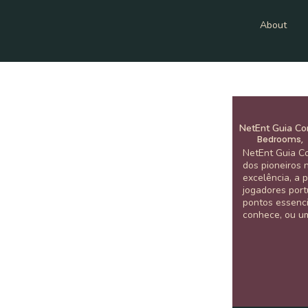
About
NetEnt Guia Co
Bedrooms,
NetEnt Guia C
dos pioneiros 
excelência, a 
jogadores por
pontos essenci
conhece, ou um