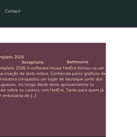
Contact
mpleto 2026
Bathrooms
Receptions,
ompleto 2026 A software house NetEnt tornou-se um
na criação de slots online. Conhecida pelos gráficos de
produtora conquistou um lugar de destaque junto dos
tugueses. Ao longo deste texto apresentamos os
ais sobre os casinos com NetEnt. Tanto para quem já
 entusiasta de […]