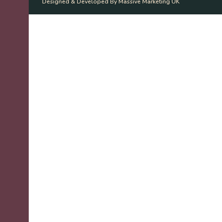
Designed & Developed By Massive Marketing UK