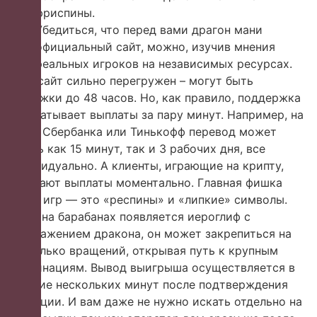
фриспины.
Убедиться, что перед вами драгон мани
официальный сайт, можно, изучив мнения
реальных игроков на независимых ресурсах.
Если сайт сильно перегружен – могут быть
задержки до 48 часов. Но, как правило, поддержка
обрабатывает выплаты за пару минут. Например, на
карту Сбербанка или Тинькофф перевод может
занять как 15 минут, так и 3 рабочих дня, все
индивидуально. А клиенты, играющие на крипту,
получают выплаты моментально. Главная фишка
таких игр — это «респины» и «липкие» символы.
Когда на барабанах появляется иероглиф с
изображением дракона, он может закрепиться на
несколько вращений, открывая путь к крупным
комбинациям. Вывод выигрыша осуществляется в
течение нескольких минут после подтверждения
операции. И вам даже не нужно искать отдельно на