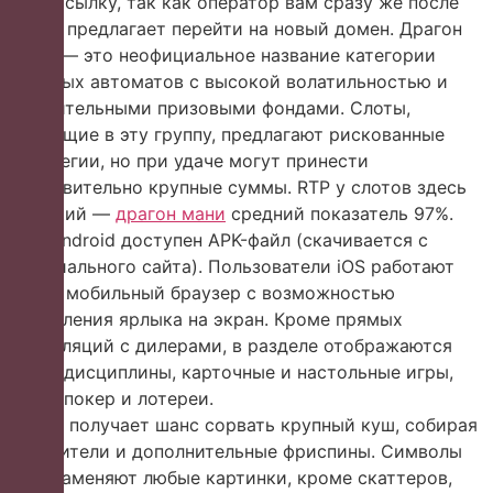
него ссылку, так как оператор вам сразу же после
блока предлагает перейти на новый домен. Драгон
мани — это неофициальное название категории
игровых автоматов с высокой волатильностью и
внушительными призовыми фондами. Слоты,
входящие в эту группу, предлагают рискованные
стратегии, но при удаче могут принести
действительно крупные суммы. RTP у слотов здесь
высокий —
драгон мани
средний показатель 97%.
Для Android доступен APK-файл (скачивается с
официального сайта). Пользователи iOS работают
через мобильный браузер с возможностью
добавления ярлыка на экран. Кроме прямых
трансляций с дилерами, в разделе отображаются
краш-дисциплины, карточные и настольные игры,
видеопокер и лотереи.
Игрок получает шанс сорвать крупный куш, собирая
множители и дополнительные фриспины. Символы
Wild заменяют любые картинки, кроме скаттеров,