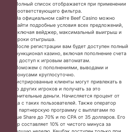
Полный список отображается при применении
соответствующего фильтра.
На официальном сайте Beef Casino можно
найти подробные условия всех предложений,
включая вейджер, максимальный выигрыш и
сроки отыгрыша.
После регистрации вам будет доступен полный
функционал казино, включая пополнение счета
и доступ к игровым автоматам.
Поможем с пополнениями, выводами и
бонусами круглосуточно.
Зарегистрированные клиенты могут привлекать в
казино других игроков и получать за это
дополнительные деньги. Начисляется процент от
дохода с таких пользователей. Также оператор
имеет партнерскую программу с выплатами по
Revenue Share до 70% и по CPA от 35 долларов. Его
размер составляет 10% от чистого минуса за
прошедшую неделю. Кешбэк доступен только при