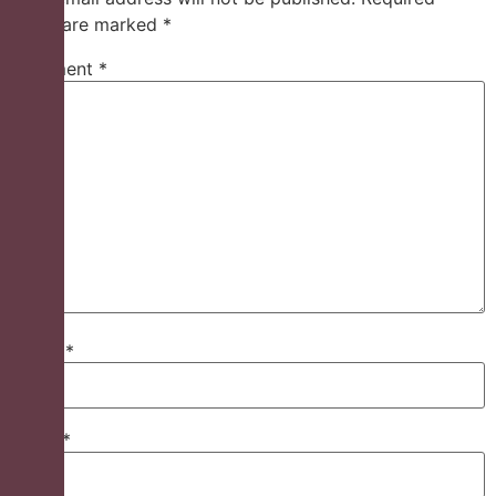
fields are marked
*
Comment
*
Name
*
Email
*