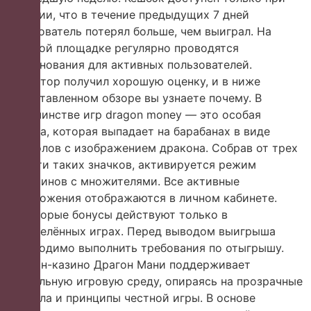
условии, что в течение предыдущих 7 дней
пользователь потерял больше, чем выиграл. На
игровой площадке регулярно проводятся
соревнования для активных пользователей.
Оператор получил хорошую оценку, и в ниже
представленном обзоре вы узнаете почему. В
большинстве игр dragon money — это особая
валюта, которая выпадает на барабанах в виде
символов с изображением дракона. Собрав от трех
до пяти таких значков, активируется режим
фриспинов с множителями. Все активные
предложения отображаются в личном кабинете.
Некоторые бонусы действуют только в
определённых играх. Перед выводом выигрыша
необходимо выполнить требования по отыгрышу.
Онлайн-казино Драгон Мани поддерживает
стабильную игровую среду, опираясь на прозрачные
правила и принципы честной игры. В основе