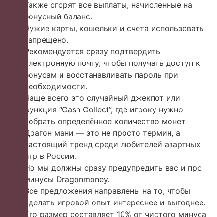
Также сгорят все выплаты, начисленные на
бонусный баланс.
Чужие карты, кошельки и счета использовать
запрещено.
Рекомендуется сразу подтвердить
электронную почту, чтобы получать доступ к
бонусам и восстанавливать пароль при
необходимости.
Чаще всего это случайный джекпот или
функция “Cash Collect”, где игроку нужно
собрать определённое количество монет.
Драгон мани — это не просто термин, а
настоящий тренд среди любителей азартных
игр в России.
Но мы должны сразу предупредить вас и про
минусы Dragonmoney.
Все предложения направлены на то, чтобы
сделать игровой опыт интереснее и выгоднее.
Его размер составляет 10% от чистого минуса