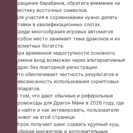
вращение барабанов, обратите внимание на
мистику восточных символов.
Для участия в соревновании нужно делать
ставки в квалификационных слотах.
Среди многообразия игровых автоматов
особое место занимает тема драконов и их
несметных богатств.
При временной недоступности основного
домена вход возможен через альтернативный
адрес без повторной регистрации.
Это обеспечивает честность результатов и
невозможность использования скриптовых
аппаратов.
О том, что дают обычные и реферальные
промокоды для Драгон Мани в 2026 году, где
их найти и как активировать, пользователи
узнают на этой странице.
Игрок получает шанс сорвать крупный куш,
собирая множители и дополнительные